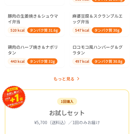
豚肉の生姜焼き＆シュウマ
麻婆豆腐＆スクランブルエ
イ弁当
ッグ弁当
520
kcal
タンパク質
31.6
g
547
kcal
タンパク質
30
g
鶏肉のハーブ焼き＆ナポリ
ロコモコ風ハンバーグ＆グ
タン
ラタン
443
kcal
タンパク質
32
g
497
kcal
タンパク質
30.8
g
もっと見る
1回購入
お試しセット
¥5,700（送料込）／1回のみお届け