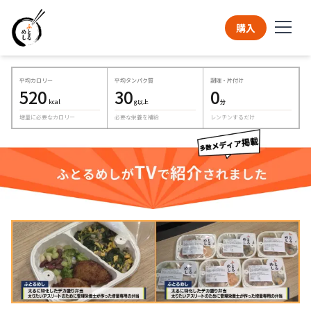
購入
メニュー一覧
平均カロリー
平均タンパク質
調理・片付け
520
30
0
kcal
g以上
分
増量に必要なカロリー
必要な栄養を補給
レンチンするだけ
コラム
お知らせ
お問い合わせ
マイページ