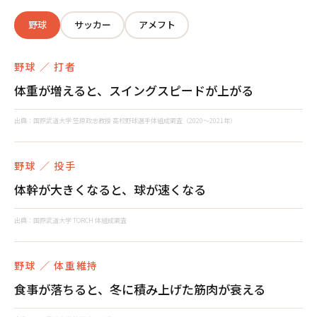
野球
サッカー
アメフト
野球 ／ 打者
体重が増えると、スイングスピードが上がる
出典：国際武道大学 笠原政志教授 高校野球選手体組成調査（2020〜2021年）
野球 ／ 投手
体幹が大きくなると、球が速くなる
出典：国際武道大学 TORCH 体組成調査
野球 ／ 体重維持
食事が落ちると、冬に積み上げた筋肉が衰える