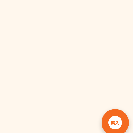
と
し
め
に
ス
る
ふ
ー
力
ブ
ト
努
購入