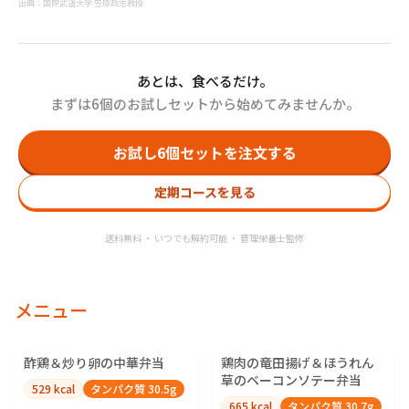
出典：国際武道大学 笠原政志教授
あとは、食べるだけ。
まずは6個のお試しセットから始めてみませんか。
お試し6個セットを注文する
定期コースを見る
送料無料 ・ いつでも解約可能 ・ 管理栄養士監修
メニュー
酢鶏＆炒り卵の中華弁当
鶏肉の竜田揚げ＆ほうれん
草のベーコンソテー弁当
529
kcal
タンパク質
30.5
g
665
kcal
タンパク質
30.7
g