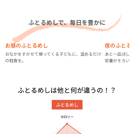
ふとるめしで、毎日を豊かに
軽食に
ふとるめし
夜
お昼のふとるめし
夜のふとる
づ
おなかをすかせて帰ってくる子どもに、温めるだけ
あと一品ほしい
分
の軽食を。
栄養がそろいま
ふとるめしは他と何が違うの！？
ふとるめし
カロリー