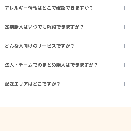
平均534kcal！しかも白米抜きでこの数値
ぜひお楽しみに！
+
アレルギー情報はどこで確認できますか？
現在の6種類の平均カロリーは約534kcalです。これはすべて白米
抜きの数値です。白米を加えることでさらにカロリーアップが可
各メニューページからご確認いただけます
能なので、増量を目指すアスリートの補給にぴったりです。
+
定期購入はいつでも解約できますか？
各お弁当のメニューページにアレルギー情報を記載しています。
ご注文前に必ずご確認ください。
３ヶ月目以降からの解約が可能です！
+
どんな人向けのサービスですか？
効果を感じていただくのには継続が必要です！
ふとるめしはしっかりとした味付け、量がありますので飽きるこ
太りたい人・増量したいアスリートのための弁当です
となく続けることができます！
+
法人・チームでのまとめ購入はできますか？
世の中の宅食はカロリーを抑えるものがほとんど。ふとるめしは
その真逆で、高カロリー・高タンパクに特化しています。部活や
はい、承っております！お気軽にご相談ください
競技で体を大きくしたいアスリートや、食べ盛りの方にぴったり
+
配送エリアはどこですか？
チームや学校単位でのまとめ購入も対応しております。詳細はお
です。
問い合わせフォームよりご連絡ください。
全国（国内）どこでもお届けします！
日本国内全域に発送しております。離島など一部地域では配送に
日数がかかる場合がございます。