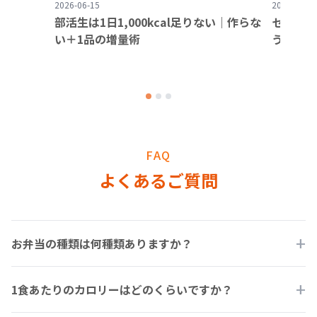
2026-06-15
2026-06-11
部活生は1日1,000kcal足りない｜作らな
センバツ
い＋1品の増量術
う？──
FAQ
よくあるご質問
+
お弁当の種類は何種類ありますか？
現在6種類！今後も続々追加予定です
+
1食あたりのカロリーはどのくらいですか？
どれも増量に特化したメニューで、飽きずに続けられるラインナ
ップをご用意しています。新メニューも順次追加予定ですので、